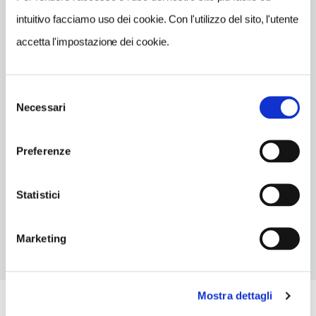
intuitivo facciamo uso dei cookie. Con l'utilizzo del sito, l'utente
TELEFONO
accetta l'impostazione dei cookie.
3316497272
TIPO DI CUCINA
carne,pesce,mediterranea
Selezione
Necessari
del
NUMERO COPERTI
consenso
35
Preferenze
ORARI DI APERTURA
Chiusura: giugno chiuso periodo variabile, ottobre chiuso
Statistici
periodo variabile
Marketing
Mostra dettagli