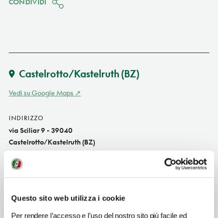
CONDIVIDI
Castelrotto/Kastelruth
(BZ)
Vedi su Google Maps
INDIRIZZO
via Sciliar 9 - 39040
Castelrotto/Kastelruth (BZ)
Trentino-Alto Adige IT
SITO WEB
www.restaurantsassegg.com
Questo sito web utilizza i cookie
INDIRIZZO EMAIL
Per rendere l’accesso e l’uso del nostro sito più facile ed
info@restaurantsassegg.com