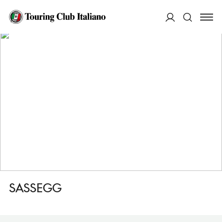
HOME
DESTINAZIONI
CASTELROTTO/KASTELRUTH
MANGIARE
SASSEGG
ACCEDI
Cerca
SASSEGG