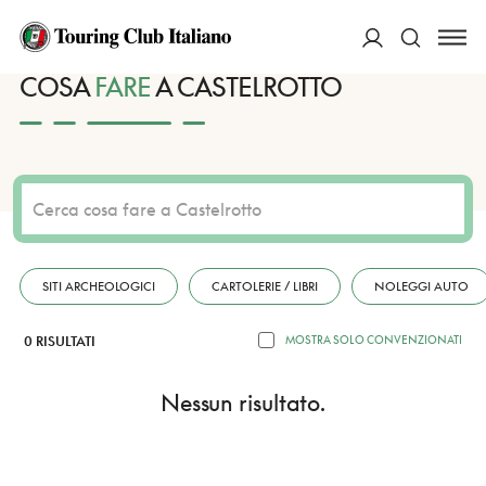
HOME
DESTINAZIONI
CASTELROTTO
FARE
ACCEDI
COSA
FARE
A CASTELROTTO
Cerca
SITI ARCHEOLOGICI
CARTOLERIE / LIBRI
NOLEGGI AUTO
0 RISULTATI
MOSTRA SOLO CONVENZIONATI
Nessun risultato.