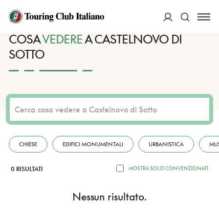
HOME
DESTINAZIONI
CASTELNOVO DI SOTTO
VEDERE
ACCEDI
COSA
VEDERE
A CASTELNOVO DI
SOTTO
Cerca
CHIESE
EDIFICI MONUMENTALI
URBANISTICA
MU
0 RISULTATI
MOSTRA SOLO CONVENZIONATI
Nessun risultato.