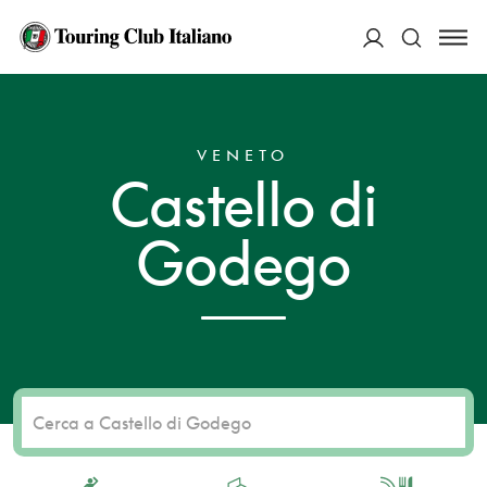
ACCEDI
HOME
DESTINAZIONI
CASTELLO DI GODEGO
Cerca
VENETO
Castello di
Godego