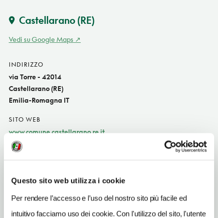
Castellarano
(RE)
Vedi su Google Maps
INDIRIZZO
via Torre - 42014
Castellarano (RE)
Emilia-Romagna IT
SITO WEB
www.comune.castellarano.re.it
INDIRIZZO EMAIL
info@comune.castellarano.re.it
Questo sito web utilizza i cookie
TELEFONO
0536850114
Per rendere l’accesso e l’uso del nostro sito più facile ed
intuitivo facciamo uso dei cookie. Con l'utilizzo del sito, l'utente
ORARI DI APERTURA