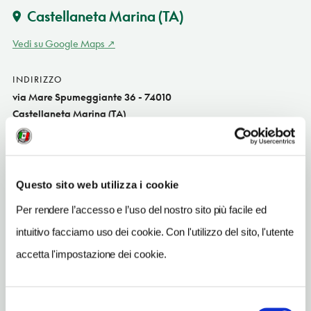
Castellaneta Marina
(TA)
Vedi su Google Maps
INDIRIZZO
via Mare Spumeggiante 36 - 74010
Castellaneta Marina (TA)
Puglia IT
SITO WEB
www.joniovacanzeresidence.it
Questo sito web utilizza i cookie
INDIRIZZO EMAIL
Per rendere l’accesso e l’uso del nostro sito più facile ed
info@joniovacanze.it
intuitivo facciamo uso dei cookie. Con l'utilizzo del sito, l'utente
TELEFONO
accetta l'impostazione dei cookie.
0998431015-3472468731
NUMERO APPARTAMENTI
Selezione
33