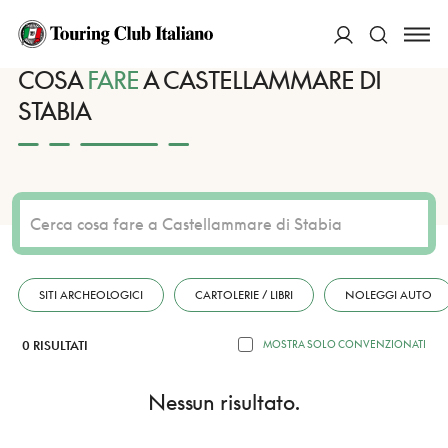
HOME
DESTINAZIONI
CASTELLAMMARE DI STABIA
FARE
ACCEDI
COSA
FARE
A CASTELLAMMARE DI
STABIA
Cerca
SITI ARCHEOLOGICI
CARTOLERIE / LIBRI
NOLEGGI AUTO
0 RISULTATI
MOSTRA SOLO CONVENZIONATI
Nessun risultato.