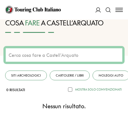
HOME
DESTINAZIONI
CASTELL’ARQUATO
FARE
ACCEDI
COSA
FARE
A CASTELL’ARQUATO
Cerca
SITI ARCHEOLOGICI
CARTOLERIE / LIBRI
NOLEGGI AUTO
0 RISULTATI
MOSTRA SOLO CONVENZIONATI
Nessun risultato.