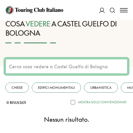
HOME
DESTINAZIONI
CASTEL GUELFO DI BOLOGNA
VEDERE
ACCEDI
COSA
VEDERE
A CASTEL GUELFO DI
BOLOGNA
Cerca
CHIESE
EDIFICI MONUMENTALI
URBANISTICA
MU
0 RISULTATI
MOSTRA SOLO CONVENZIONATI
Nessun risultato.