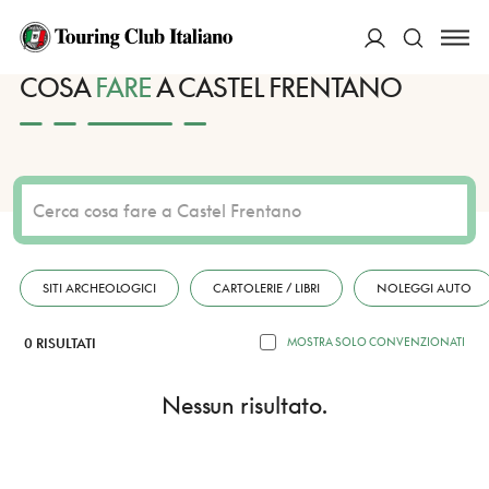
HOME
DESTINAZIONI
CASTEL FRENTANO
FARE
ACCEDI
COSA
FARE
A CASTEL FRENTANO
Cerca
SITI ARCHEOLOGICI
CARTOLERIE / LIBRI
NOLEGGI AUTO
0 RISULTATI
MOSTRA SOLO CONVENZIONATI
Nessun risultato.