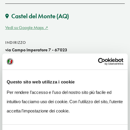
Castel del Monte
(AQ)
Vedi su Google Maps
INDIRIZZO
via Campo Imperatore 7 - 67023
Castel del Monte (AQ)
Abruzzo IT
INDIRIZZO EMAIL
Questo sito web utilizza i cookie
albergo.parcogransasso@gmail.com
Per rendere l’accesso e l’uso del nostro sito più facile ed
TELEFONO
3336436317-3388348150
intuitivo facciamo uso dei cookie. Con l'utilizzo del sito, l'utente
accetta l'impostazione dei cookie.
NUMERO CAMERE
30