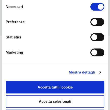
Selezione
ORARI DI APERTURA
Necessari
del
Chiusura: sempre aperto
consenso
Preferenze
Statistici
Marketing
Mostra dettagli
Accetta tutti i cookie
Accetta selezionati