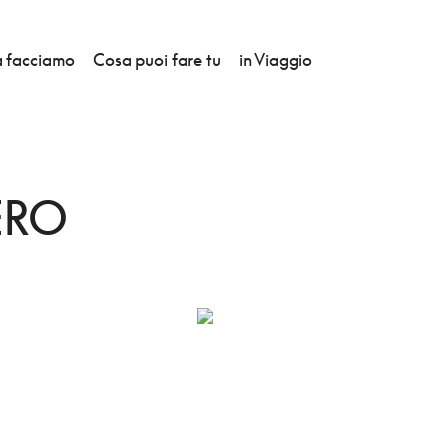
 facciamo
Cosa puoi fare tu
in Viaggio
ERO
ERO