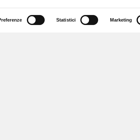
Preferenze
Statistici
Marketing
 ricevere notizie,
e speciali.