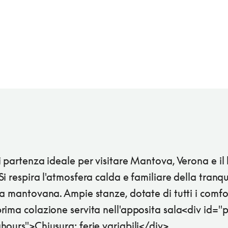
 partenza ideale per visitare Mantova, Verona e il 
i respira l'atmosfera calda e familiare della tranqu
a mantovana. Ampie stanze, dotate di tutti i comfor
ima colazione servita nell'apposita sala<div id="p
ours">Chiusura: ferie variabili</div>