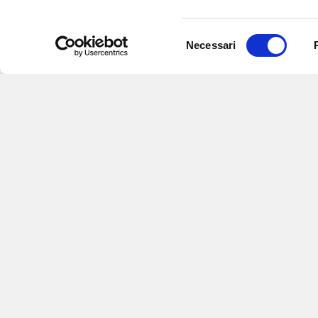
Selezione
Necessari
del
consenso
Iscriviti alle nostre newsletter
per
eventi e aggiornamenti su offert