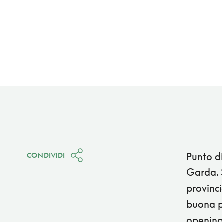
Punto di
CONDIVIDI
Garda. S
provinci
buona pr
openingh