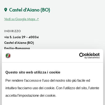
Castel d'Aiano
(BO)
Vedi su Google Maps
INDIRIZZO
via S. Lucia 29 - 40034
Castel d'Aiano (BO)
Emilia-Romagna
SITO WEB
www.lafeniceagritur.it
Questo sito web utilizza i cookie
INDIRIZZO EMAIL
info@lafeniceagritur.it
Per rendere l’accesso e l’uso del nostro sito più facile ed
intuitivo facciamo uso dei cookie. Con l'utilizzo del sito, l'utente
TELEFONO
051919272
accetta l'impostazione dei cookie.
NUMERO CAMERE