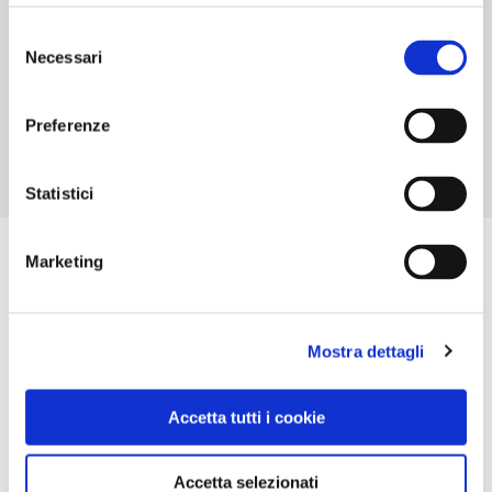
14
Selezione
Necessari
del
NUMERO COPERTI
consenso
N/D
Preferenze
Statistici
Marketing
Mostra dettagli
Accetta tutti i cookie
Accetta selezionati