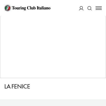
HOME
DESTINAZIONI
CASTEL D'AIANO
DORMIRE
LA FENICE
ACCEDI
Cerca
LA FENICE