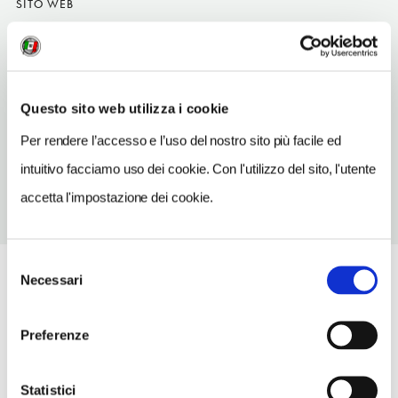
SITO WEB
www.saporidellamajella.it
INDIRIZZO EMAIL
info@saporidellamajella.it
Questo sito web utilizza i cookie
TELEFONO
Per rendere l’accesso e l’uso del nostro sito più facile ed
0872982836-3471283848
intuitivo facciamo uso dei cookie. Con l'utilizzo del sito, l'utente
accetta l'impostazione dei cookie.
Selezione
Necessari
del
consenso
Preferenze
Statistici