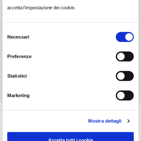
074376206
accetta l'impostazione dei cookie.
TIPO DI CUCINA
del territorio
Selezione
Necessari
del
NUMERO COPERTI
consenso
100
Preferenze
ORARI DI APERTURA
Chiusura: gennaio chiuso, febbraio chiuso
Statistici
Marketing
Mostra dettagli
Accetta tutti i cookie