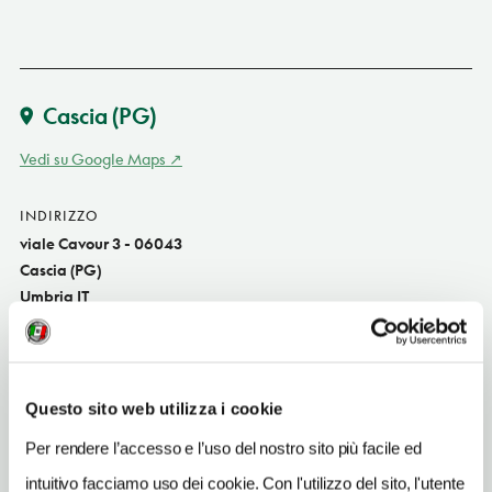
Cascia
(PG)
Vedi su Google Maps
INDIRIZZO
viale Cavour 3 - 06043
Cascia (PG)
Umbria IT
SITO WEB
www.hotelcursula.com
Questo sito web utilizza i cookie
INDIRIZZO EMAIL
info@hotelcursula.com
Per rendere l’accesso e l’uso del nostro sito più facile ed
intuitivo facciamo uso dei cookie. Con l'utilizzo del sito, l'utente
TELEFONO