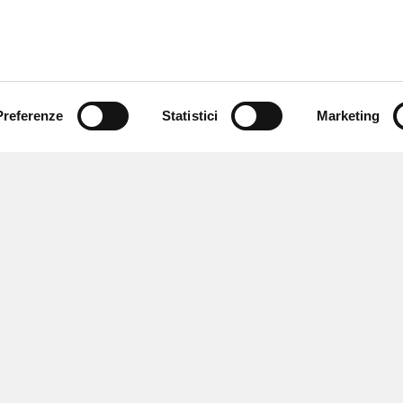
Preferenze
Statistici
Marketing
 ricevere notizie,
e speciali.