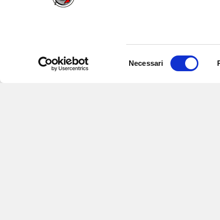
Selezione
Necessari
del
consenso
Iscriviti alle nostre newsletter
per
eventi e aggiornamenti su offert