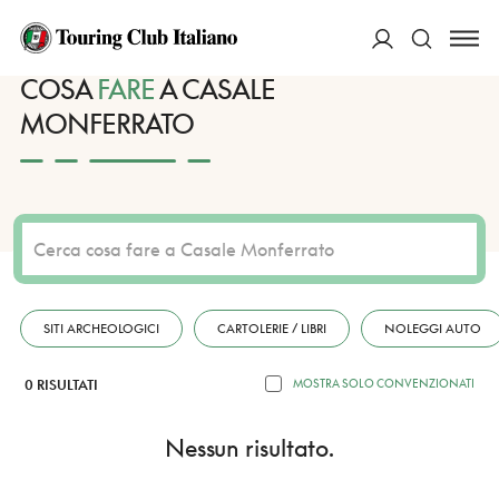
HOME
DESTINAZIONI
CASALE MONFERRATO
FARE
ACCEDI
COSA
FARE
A CASALE
MONFERRATO
Cerca
SITI ARCHEOLOGICI
CARTOLERIE / LIBRI
NOLEGGI AUTO
0 RISULTATI
MOSTRA SOLO CONVENZIONATI
Nessun risultato.