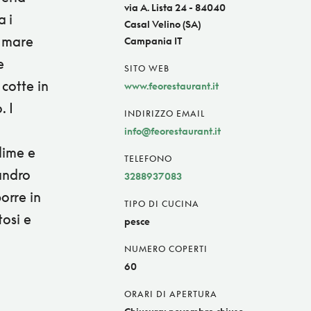
via A. Lista 24 - 84040
a i
Casal Velino (SA)
i mare
Campania IT
e
SITO WEB
cotte in
www.feorestaurant.it
. I
INDIRIZZO EMAIL
info@feorestaurant.it
lime e
TELEFONO
andro
3288937083
orre in
TIPO DI CUCINA
tosi e
pesce
NUMERO COPERTI
60
ORARI DI APERTURA