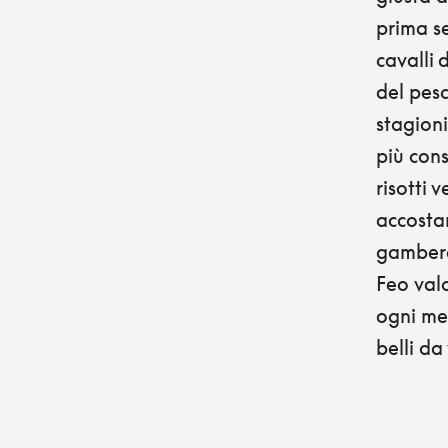
prima se
cavalli 
del pesc
stagioni
più cons
risotti 
accostam
gambero
Feo val
ogni men
belli da