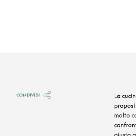
La cucin
CONDIVIDI
proposta
molto ca
confront
giusta a