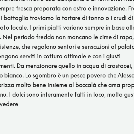
mpre fresca preparata con estro e innovazione. Fr
di battaglia troviamo la tartare di tonno o i crudi d
ato locale. I primi piatti variano sempre in base all
. Nel periodo freddo non mancano le cime di rapa, 
istenze, che regalano sentori e sensazioni al palato
vengono serviti in cottura ottimale e con i giusti
enti. Da menzionare quello in acqua di crostacei, 
 bianco. Lo sgombro è un pesce povero che Aless
orizza molto bene insieme al baccalà che ama prop
u. I dolci sono interamente fatti in loco, molto gus
 vedere