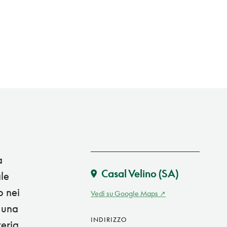
a
Casal Velino
(SA)
ale
o nei
Vedi su Google Maps
n una
INDIRIZZO
teria