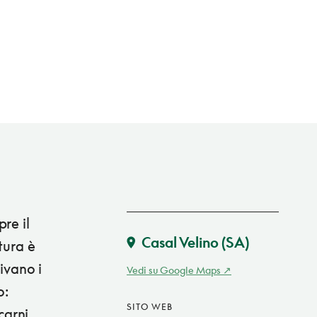
re il
Casal Velino
(SA)
tura è
rivano i
Vedi su Google Maps
o:
SITO WEB
carni