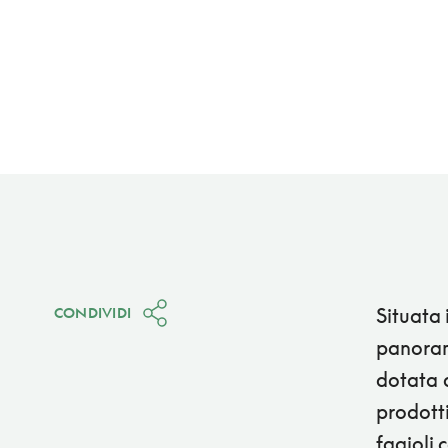
Situata 
CONDIVIDI
panorama
dotata d
prodotti
fagioli 