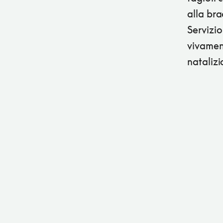
alla bra
Servizio
vivament
natalizi