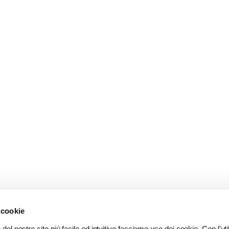
 cookie
del nostro sito più facile ed intuitivo facciamo uso dei cookie. Con l'util