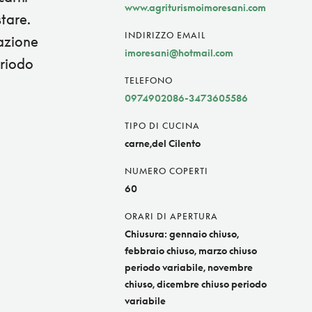
www.agriturismoimoresani.com
tare.
INDIRIZZO EMAIL
tazione
imoresani@hotmail.com
eriodo
TELEFONO
0974902086-3473605586
TIPO DI CUCINA
carne,del Cilento
NUMERO COPERTI
60
ORARI DI APERTURA
Chiusura: gennaio chiuso,
febbraio chiuso, marzo chiuso
periodo variabile, novembre
chiuso, dicembre chiuso periodo
variabile