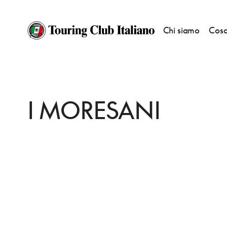
Chi siamo
Cosa
HOME
DESTINAZIONI
CASAL VELINO
MANGIARE
I MORESANI
I MORESANI