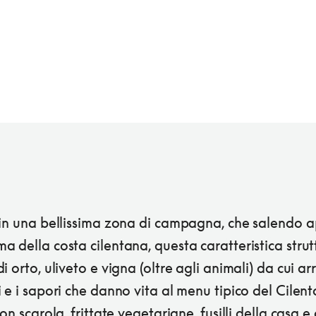
in una bellissima zona di campagna, che salendo ap
 della costa cilentana, questa caratteristica strut
i orto, uliveto e vigna (oltre agli animali) da cui ar
 e i sapori che danno vita al menu tipico del Cilent
con scarola, frittate vegetariane, fusilli della casa e 