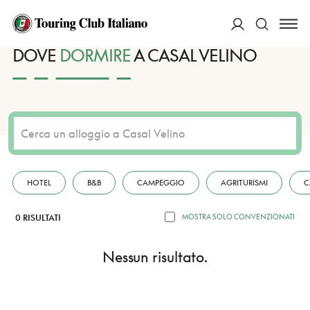
HOME
DESTINAZIONI
CASAL VELINO
DORMIRE
ACCEDI
DOVE
DORMIRE
A CASAL VELINO
Cerca
HOTEL
B&B
CAMPEGGIO
AGRITURISMI
C
0 RISULTATI
MOSTRA SOLO CONVENZIONATI
Nessun risultato.