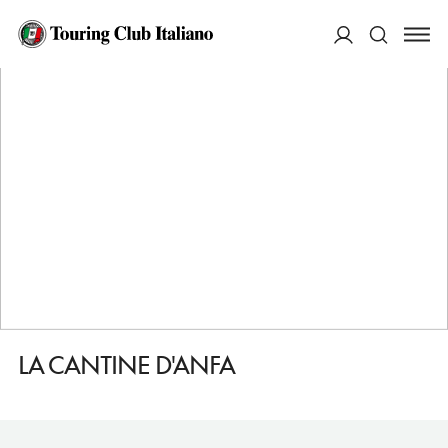
HOME
DESTINAZIONI
CASABLANCA
MANGIARE
LA CANTINE D'ANFA
ACCEDI
Cerca
LA CANTINE D'ANFA