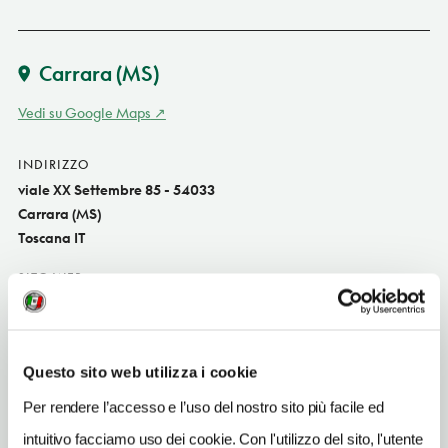
Carrara
(MS)
Vedi su Google Maps
INDIRIZZO
viale XX Settembre 85 - 54033
Carrara (MS)
Toscana IT
SITO WEB
www.musei.carrara.ms.gov.it
INDIRIZZO EMAIL
museo.del.marmo@comune.carrara.ms.it
Questo sito web utilizza i cookie
Per rendere l’accesso e l’uso del nostro sito più facile ed
TELEFONO
0585845746
intuitivo facciamo uso dei cookie. Con l'utilizzo del sito, l'utente