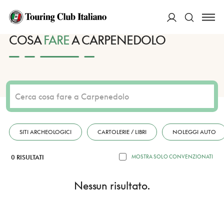
HOME
DESTINAZIONI
CARPENEDOLO
FARE
ACCEDI
COSA
FARE
A CARPENEDOLO
Cerca
SITI ARCHEOLOGICI
CARTOLERIE / LIBRI
NOLEGGI AUTO
0 RISULTATI
MOSTRA SOLO CONVENZIONATI
Nessun risultato.