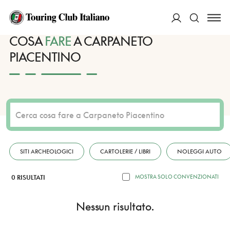
HOME
DESTINAZIONI
CARPANETO PIACENTINO
FARE
ACCEDI
COSA
FARE
A CARPANETO
PIACENTINO
Cerca
SITI ARCHEOLOGICI
CARTOLERIE / LIBRI
NOLEGGI AUTO
0 RISULTATI
MOSTRA SOLO CONVENZIONATI
Nessun risultato.