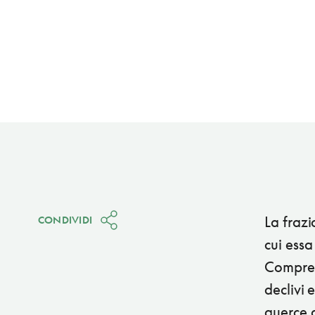
La frazi
CONDIVIDI
cui essa
Comprend
declivi 
querce d