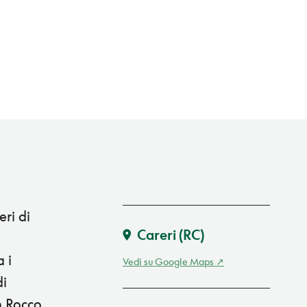
eri di
Careri
(RC)
 i
Vedi su Google Maps
di
n Rocco.