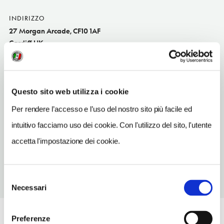
INDIRIZZO
27 Morgan Arcade, CF10 1AF
Cardiff UK
SITO WEB
www.spillersrecords.co.uk
Questo sito web utilizza i cookie
INDIRIZZO EMAIL
info@spillersrecords.com
Per rendere l’accesso e l’uso del nostro sito più facile ed
intuitivo facciamo uso dei cookie. Con l'utilizzo del sito, l'utente
TELEFONO
2920224905
accetta l'impostazione dei cookie.
Selezione
Necessari
del
consenso
Preferenze