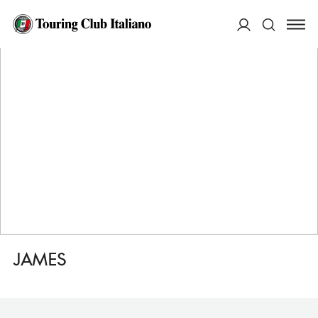
HOME
DESTINAZIONI
CAPRINO BERGAMASCO
DORMIRE
JAMES
ACCEDI
Cerca
JAMES