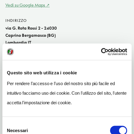
Vedi su Google Maps
INDIRIZZO
via G. Rota Rossi 2 - 24030
Caprino Bergamasco (BG)
Lombardia IT
SITO WEB
www.bbjames.it
Questo sito web utilizza i cookie
INDIRIZZO EMAIL
elenavanoncinithorne@gmail.com
Per rendere l’accesso e l’uso del nostro sito più facile ed
intuitivo facciamo uso dei cookie. Con l'utilizzo del sito, l'utente
TELEFONO
035782355
accetta l'impostazione dei cookie.
NUMERO CAMERE
3
Selezione
Necessari
del