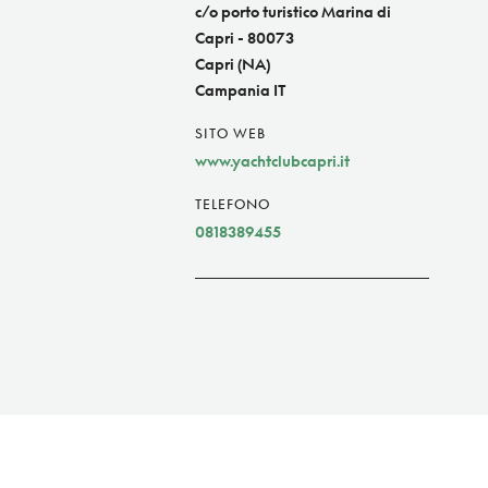
c/o porto turistico Marina di
Capri - 80073
Capri (NA)
Campania IT
SITO WEB
www.yachtclubcapri.it
TELEFONO
0818389455