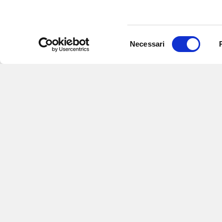
Selezione
Necessari
del
consenso
Iscriviti alle nostre newsletter
per
eventi e aggiornamenti su offert