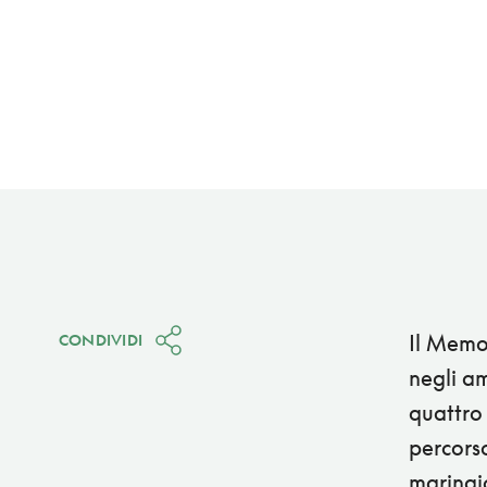
Il Memor
CONDIVIDI
negli am
quattro 
percorso
marinaio