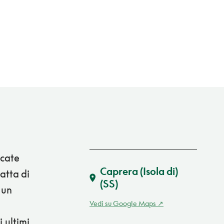
ocate
Caprera (Isola di)
ratta di
(SS)
 un
Vedi su Google Maps
 ultimi