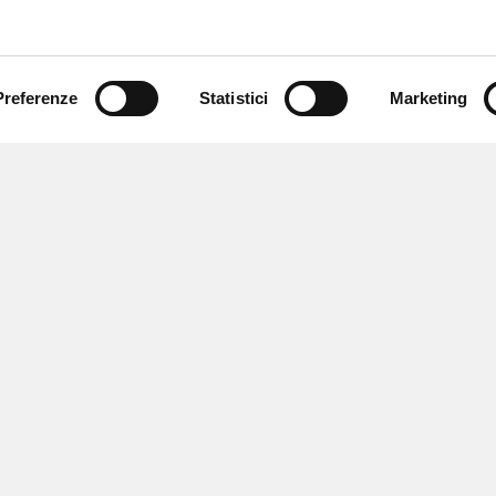
Preferenze
Statistici
Marketing
 ricevere notizie,
e speciali.