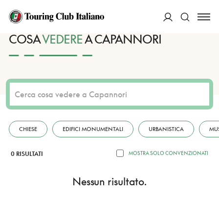
HOME
DESTINAZIONI
CAPANNORI
VEDERE
ACCEDI
COSA
VEDERE
A CAPANNORI
Cerca
CHIESE
EDIFICI MONUMENTALI
URBANISTICA
MU
0 RISULTATI
MOSTRA SOLO CONVENZIONATI
Nessun risultato.