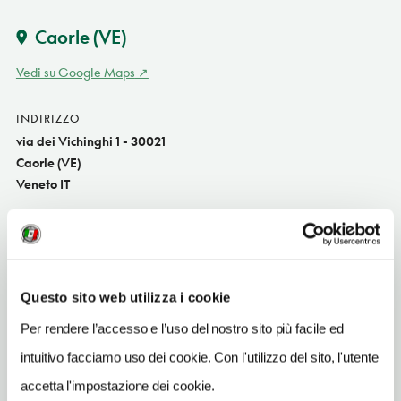
Caorle
(VE)
Vedi su Google Maps
INDIRIZZO
via dei Vichinghi 1 - 30021
Caorle (VE)
Veneto IT
SITO WEB
www.hotelsangiorgiocaorle.com
INDIRIZZO EMAIL
Questo sito web utilizza i cookie
info@hotelsangiorgio.info
Per rendere l’accesso e l’uso del nostro sito più facile ed
TELEFONO
intuitivo facciamo uso dei cookie. Con l'utilizzo del sito, l'utente
0421260050
accetta l'impostazione dei cookie.
NUMERO CAMERE