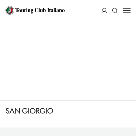
HOME
DESTINAZIONI
CAORLE
DORMIRE
SAN GIORGIO
ACCEDI
Cerca
SAN GIORGIO