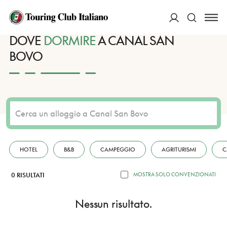
HOME
DESTINAZIONI
CANAL SAN BOVO
DORMIRE
ACCEDI
DOVE
DORMIRE
A CANAL SAN
BOVO
Cerca
HOTEL
B&B
CAMPEGGIO
AGRITURISMI
C
0 RISULTATI
MOSTRA SOLO CONVENZIONATI
Nessun risultato.