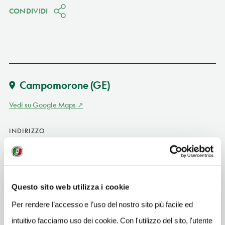
CONDIVIDI
Campomorone
(GE)
Vedi su Google Maps
INDIRIZZO
piazza N. Bruno 6-7/r - 16014
Campomorone (GE)
Liguria
Questo sito web utilizza i cookie
SITO WEB
www.trattoriadaiolanda.com
Per rendere l’accesso e l’uso del nostro sito più facile ed
intuitivo facciamo uso dei cookie. Con l'utilizzo del sito, l'utente
INDIRIZZO EMAIL