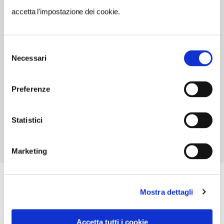
jolanda.isoverde@gmail.com
accetta l'impostazione dei cookie.
TELEFONO
010790118
Selezione
Necessari
del
TIPO DI CUCINA
consenso
genovese
Preferenze
NUMERO COPERTI
90
Statistici
Marketing
Mostra dettagli
Accetta tutti i cookie