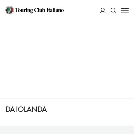
HOME
DESTINAZIONI
CAMPOMORONE
MANGIARE
DA IOLANDA
ACCEDI
Cerca
DA IOLANDA