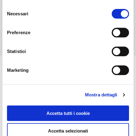
20
Selezione
ORARI DI APERTURA
Necessari
del
Chiusura: sempre aperto
consenso
Preferenze
Statistici
Marketing
Mostra dettagli
Accetta tutti i cookie
Accetta selezionati