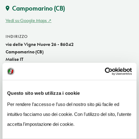
Campomarino
(CB)
Vedi su Google Maps
INDIRIZZO
via delle Vigne Nuove 26 - 86042
Campomarino (CB)
Molise IT
INDIRIZZO EMAIL
cesarmascio@libero.it
TELEFONO
Questo sito web utilizza i cookie
3207027336
Per rendere l’accesso e l’uso del nostro sito più facile ed
TIPO DI CUCINA
intuitivo facciamo uso dei cookie. Con l'utilizzo del sito, l'utente
carne,molisana,del territorio
accetta l'impostazione dei cookie.
NUMERO COPERTI