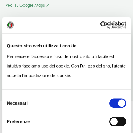
Vedi su Google Maps
SITO WEB
www.lapinetacamping.it
INDIRIZZO EMAIL
Questo sito web utilizza i cookie
info@lapinetacamping.it
Per rendere l’accesso e l’uso del nostro sito più facile ed
TELEFONO
intuitivo facciamo uso dei cookie. Con l'utilizzo del sito, l'utente
0875539402
accetta l'impostazione dei cookie.
Selezione
Necessari
del
consenso
Preferenze