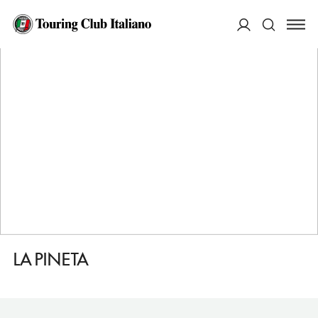
HOME
DESTINAZIONI
CAMPOMARINO
DORMIRE
LA PINETA
ACCEDI
Cerca
LA PINETA