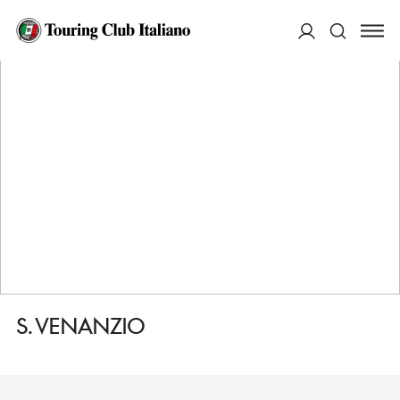
HOME
DESTINAZIONI
CAMERINO
VEDERE
S. VENANZIO
ACCEDI
Cerca
S. VENANZIO