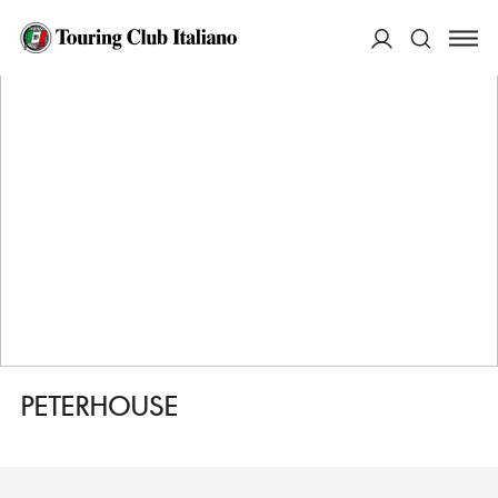
HOME
DESTINAZIONI
CAMBRIDGE
FARE
PETERHOUSE
ACCEDI
Cerca
PETERHOUSE