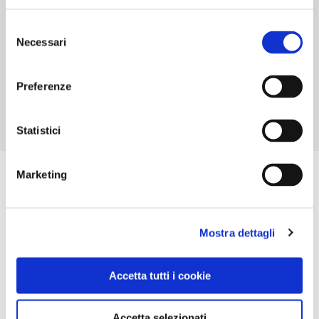
NUMERO CAMERE
2
Selezione
Necessari
del
ORARI DI APERTURA
consenso
Chiusura: dicembre-febbraio
Preferenze
Statistici
Marketing
Mostra dettagli
Accetta tutti i cookie
Accetta selezionati