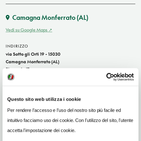
Camagna Monferrato
(AL)
Vedi su Google Maps
INDIRIZZO
via Sotto gli Orti 19 - 15030
Camagna Monferrato (AL)
Piemonte IT
SITO WEB
www.dapaola.it
Questo sito web utilizza i cookie
INDIRIZZO EMAIL
info@dapaola.it
Per rendere l’accesso e l’uso del nostro sito più facile ed
intuitivo facciamo uso dei cookie. Con l'utilizzo del sito, l'utente
TELEFONO
accetta l'impostazione dei cookie.
3351762357