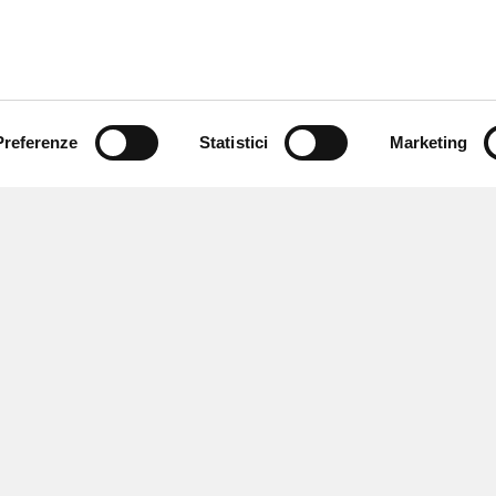
Preferenze
Statistici
Marketing
 ricevere notizie,
e speciali.