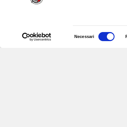
Selezione
Necessari
del
consenso
Iscriviti alle nostre newsletter
per
eventi e aggiornamenti su offert