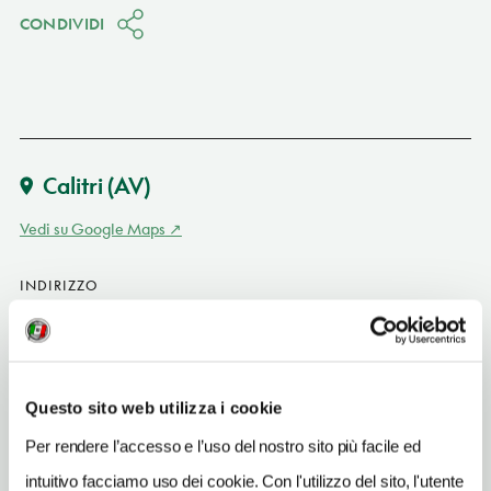
CONDIVIDI
Calitri
(AV)
Vedi su Google Maps
INDIRIZZO
via Berrilli 10 - 83045
Calitri (AV)
Campania IT
Questo sito web utilizza i cookie
SITO WEB
www.palazzozampaglione.it
Per rendere l’accesso e l’uso del nostro sito più facile ed
intuitivo facciamo uso dei cookie. Con l'utilizzo del sito, l'utente
INDIRIZZO EMAIL