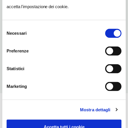
bbpalazzozampaglione@gmail.com
accetta l'impostazione dei cookie.
TELEFONO
082738006-3929841160
Selezione
Necessari
del
NUMERO CAMERE
consenso
2
Preferenze
ORARI DI APERTURA
Chiusura: sempre aperto
Statistici
Marketing
Mostra dettagli
Accetta tutti i cookie