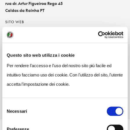
rua dr. Artur Figueiroa Rego 45
Caldas da Rainha PT
SITO WEB
www.caldasinternacionalhotel.com
INDIRIZZO EMAIL
info@caldasinternacionalhotel.com
Questo sito web utilizza i cookie
TELEFONO
Per rendere l’accesso e l’uso del nostro sito più facile ed
262830500
intuitivo facciamo uso dei cookie. Con l'utilizzo del sito, l'utente
NUMERO CAMERE
accetta l'impostazione dei cookie.
86
Selezione
Necessari
del
consenso
Preferenze