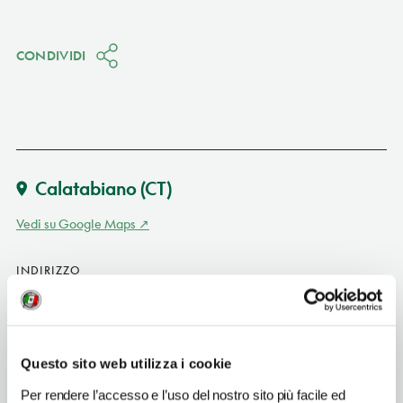
CONDIVIDI
Calatabiano
(CT)
Vedi su Google Maps
INDIRIZZO
via S. Marco 40 - 95011
Calatabiano (CT)
Sicilia IT
Questo sito web utilizza i cookie
SITO WEB
www.castellosanmarco.it
Per rendere l’accesso e l’uso del nostro sito più facile ed