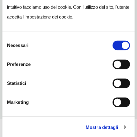
intuitivo facciamo uso dei cookie. Con l'utilizzo del sito, l'utente
INDIRIZZO EMAIL
accetta l'impostazione dei cookie.
booking@castellosanmarco.it
TELEFONO
095641181
Selezione
Necessari
del
NUMERO CAMERE
consenso
30
Preferenze
ORARI DI APERTURA
Chiusura: gennaio chiuso, febbraio chiuso, novembre chiuso,
Statistici
dicembre chiuso
Marketing
Mostra dettagli