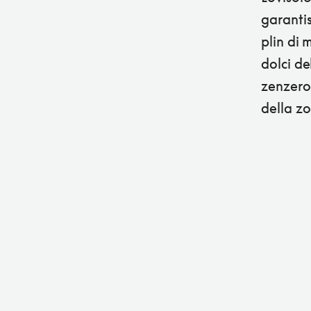
garantis
plin di 
dolci de
zenzero.
della z