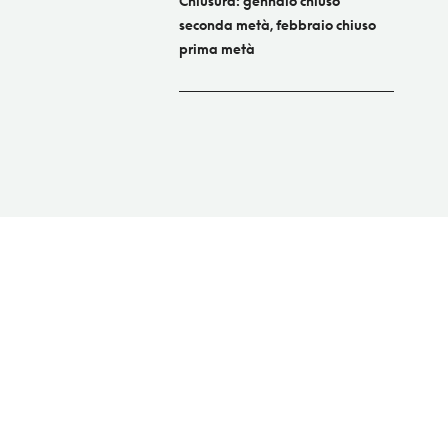
Chiusura: gennaio chiuso
seconda metà, febbraio chiuso
prima metà