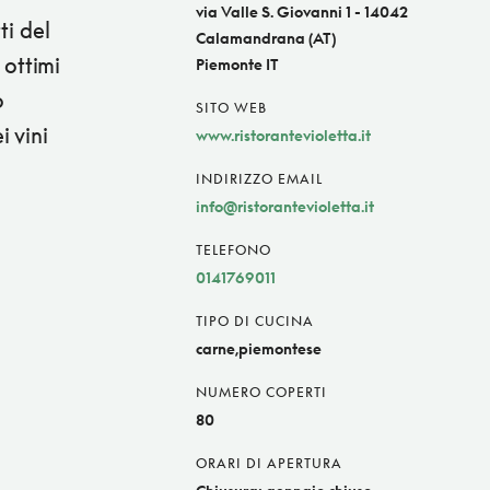
via Valle S. Giovanni 1 - 14042
ti del
Calamandrana (AT)
 ottimi
Piemonte IT
o
SITO WEB
 vini
www.ristorantevioletta.it
INDIRIZZO EMAIL
info@ristorantevioletta.it
TELEFONO
0141769011
TIPO DI CUCINA
carne,piemontese
NUMERO COPERTI
80
ORARI DI APERTURA