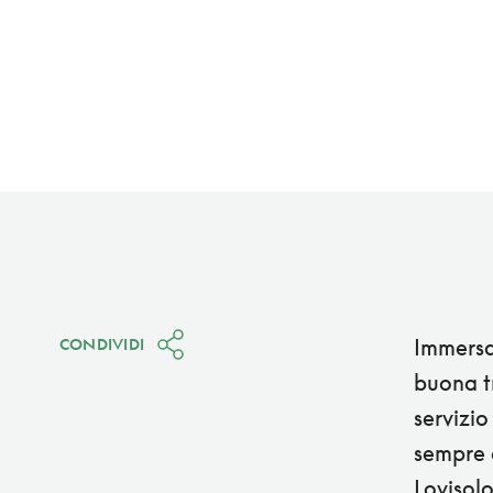
Immersa 
CONDIVIDI
buona tr
servizio
sempre 
Lovisolo