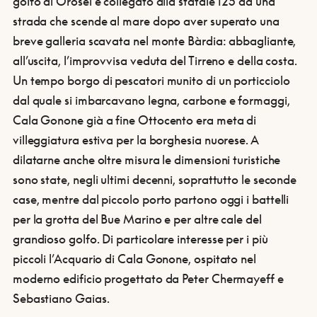
golfo di Orosei è collegato alla statale 125 da una
strada che scende al mare dopo aver superato una
breve galleria scavata nel monte Bàrdia: abbagliante,
all’uscita, l’improvvisa veduta del Tirreno e della costa.
Un tempo borgo di pescatori munito di un porticciolo
dal quale si imbarcavano legna, carbone e formaggi,
Cala Gonone già a fine Ottocento era meta di
villeggiatura estiva per la borghesia nuorese. A
dilatarne anche oltre misura le dimensioni turistiche
sono state, negli ultimi decenni, soprattutto le seconde
case, mentre dal piccolo porto partono oggi i battelli
per la grotta del Bue Marino e per altre cale del
grandioso golfo. Di particolare interesse per i più
piccoli l’Acquario di Cala Gonone, ospitato nel
moderno edificio progettato da Peter Chermayeff e
Sebastiano Gaias.