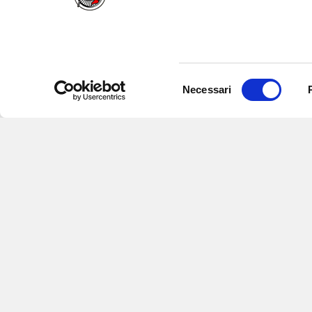
Selezione
Necessari
del
consenso
Iscriviti alle nostre newsletter
per
eventi e aggiornamenti su offert