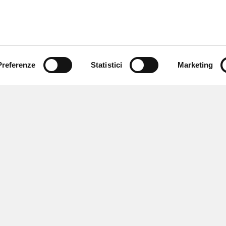
Preferenze
Statistici
Marketing
 ricevere notizie,
e speciali.