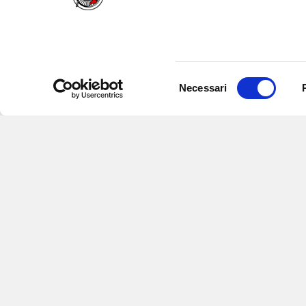
Selezione
Necessari
del
consenso
Iscriviti alle nostre newsletter
per
eventi e aggiornamenti su offert