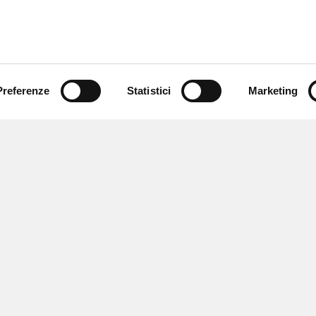
Preferenze
Statistici
Marketing
 ricevere notizie,
e speciali.