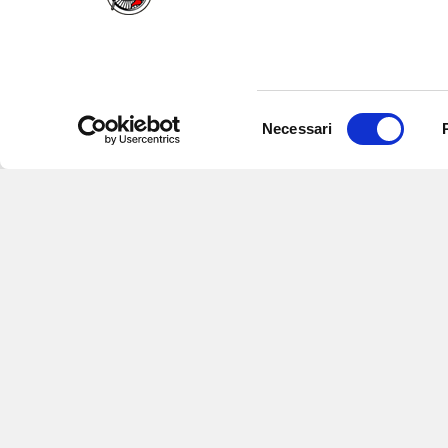
Selezione
Necessari
del
consenso
Iscriviti alle nostre newsletter
per
eventi e aggiornamenti su offert