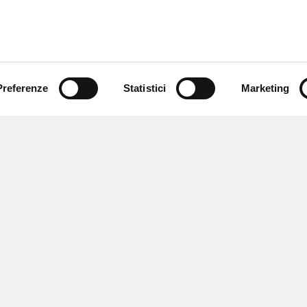
Preferenze
Statistici
Marketing
 ricevere notizie,
e speciali.