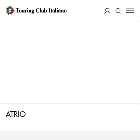
HOME
DESTINAZIONI
CACERES
DORMIRE
ATRIO
ACCEDI
Cerca
ATRIO