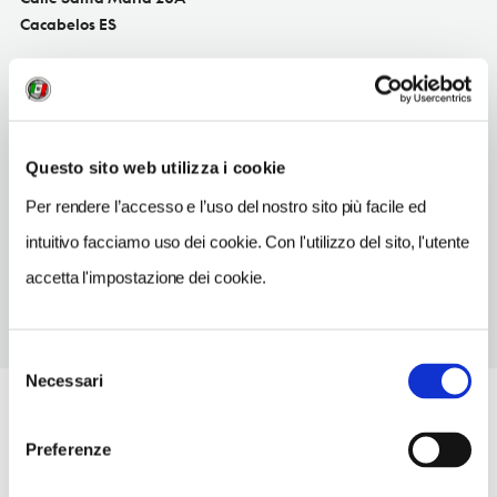
Cacabelos ES
SITO WEB
www.hostalsantamaria.net
INDIRIZZO EMAIL
Questo sito web utilizza i cookie
santamaria20sl@hotmail.com
Per rendere l’accesso e l’uso del nostro sito più facile ed
TELEFONO
987549588
intuitivo facciamo uso dei cookie. Con l'utilizzo del sito, l'utente
accetta l'impostazione dei cookie.
Selezione
Necessari
del
consenso
Preferenze