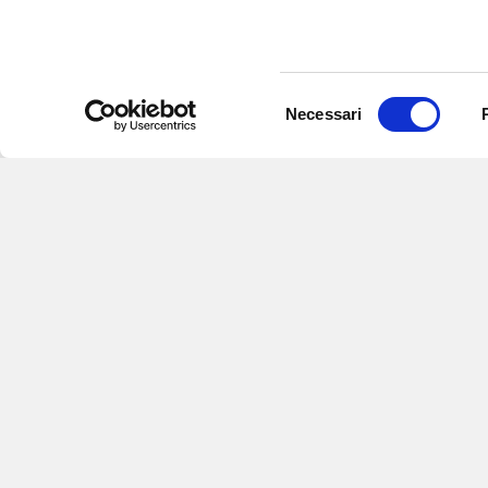
Selezione
Necessari
del
consenso
Iscriviti alle nostre newsletter
per
eventi e aggiornamenti su offert