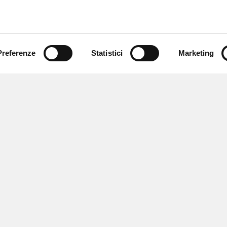
Preferenze
Statistici
Marketing
 ricevere notizie,
e speciali.